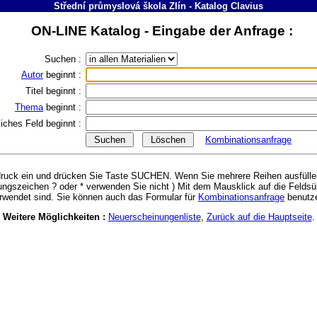
Střední průmyslová škola Zlín
-
Katalog
Clavius
ON-LINE Katalog - Eingabe der Anfrage :
Suchen :
Autor
beginnt :
Titel
beginnt :
Thema
beginnt :
rliches Feld
beginnt :
Kombinationsanfrage
sdruck ein und drücken Sie Taste SUCHEN. Wenn Sie mehrere Reihen ausfüllen
ungszeichen ? oder * verwenden Sie nicht ) Mit dem Mausklick auf die Feldsü
rwendet sind. Sie können auch das Formular für
Kombinationsanfrage
benutz
Weitere Möglichkeiten :
Neuerscheinungenliste
,
Zurück auf die Hauptseite
.