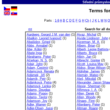
Střední průmyslov
Terms for
Parts :
1-9
A
B
C
D
E
F
G
H
Ch
I
J
K
L
M
N
O
<<
Search for all 
Aardweg, Gerard J.M. van den
(1)
Ajvaz, Michal
(2)
Abalkin, Leonid Ivanovič
(1)
Ajvide Lindqvist, John
(
Abašidze, Grigol
(1)
Ajzerman, M. A.
(1)
Abbs, Annabel
(1)
Albers, Brian
(1)
Abe, Kóbó
(1)
Alberti, Leone Battista
(
Ábele,Inga
(1)
Alberts, Bruce
(1)
Abrahams, Peter
(1)
Albín, Jan
(1)
Ačerkan, N. S.
(2)
Albrecht, Günter
(2)
Adair, John
(1)
Alcott, Louisa May
(1)
Adam, Čestmír
(1)
Aldiss, Brian Wilson
(2
Adamcová, Renata
(5)
Aldridge, James
(2)
Adámek, Jiří
(2)
Alemán, Mateo
(1)
Adamík, Petr
(1)
Aleš, Mikoláš
(3)
Adámková, Petra
(4)
Alexander, Jason Sha
Adamová, Lenka
(2)
Alexie, Sherman
(1)
Adams, Douglas
Alfimova, I. A.
(1)
Adams, Poppy
(1)
Allen, Derek
(1)
Adams, Taylor
(1)
Allen, Woody
(4)
Adamson, Joy
(1)
Alnaes, Finn
(1)
Adler, Warren
(1)
Altenberg, Peter
(1)
Adler-Olsen, Jussi
(1)
Altman, Roann
(1)