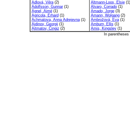
Adlová, Věra
(2)
Altmann-Loos, Elsie
(1
Adolfsson, Gunnar
(1)
Alvaro, Corrado
(1)
Agnel, Aimé
(1)
Amado, Jorge
(3)
Agricola, Erhard
(1)
Amann, Wolgang
(2)
Achmatova, Anna Adrejevna
(1)
Ambrožová, Eva
(1)
Ajdinov, Georgij
(1)
Amburn, Ellis
(1)
Ajtmatov, Čingiz
(2)
Amis, Kingsley
(1)
In parentheses