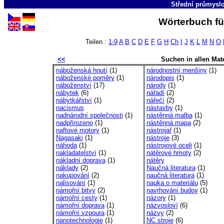
Střední průmyslo
Wörterbuch fü
Teilen :
1-9
A
B
C
D
E
F
G
H
Ch
I
J
K
L
M
N
O
<<
Suchen in allen Mate
náboženská hnutí
(1)
národnostní menšiny
(1)
náboženské poměry
(1)
národopis
(1)
náboženství
(17)
národy
(1)
nábytek
(6)
nářadí
(2)
nábytkářství
(1)
nářečí
(2)
nacismus
nástavby
(1)
nadnárodní společnosti
(1)
nástěnná malba
(1)
nadpřirozeno
(1)
nástěnná mapa
(2)
naftové motory
(1)
nástrojař
(1)
Nagasaki
(1)
nástroje
(3)
náhoda
(1)
nástrojové oceli
(1)
nakladatelství
(1)
nátěrové hmoty
(2)
nákladní doprava
(1)
nátěry
náklady
(2)
Naučná literatura
(1)
nakupování
(2)
naučná literatura
(1)
nalisování
(1)
nauka o materiálu
(5)
námořní bitvy
(2)
navrhování budov
(1)
námořní cesty
(1)
názory
(1)
námořní doprava
(1)
názvosloví
(6)
námořní vzpoura
(1)
názvy
(2)
nanotechnologie
(1)
NC stroje
(6)