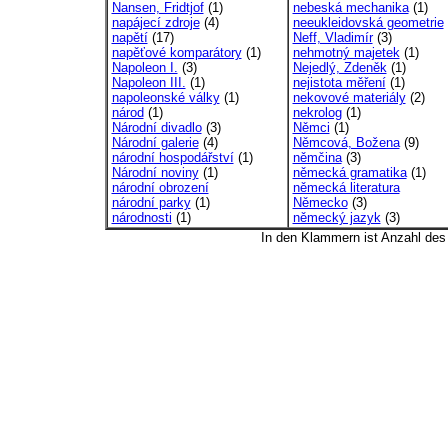
Nansen, Fridtjof
(1)
nebeská mechanika
(1)
napájecí zdroje
(4)
neeukleidovská geometrie
napětí
(17)
Neff, Vladimír
(3)
napěťové komparátory
(1)
nehmotný majetek
(1)
Napoleon I.
(3)
Nejedlý, Zdeněk
(1)
Napoleon III.
(1)
nejistota měření
(1)
napoleonské války
(1)
nekovové materiály
(2)
národ
(1)
nekrolog
(1)
Národní divadlo
(3)
Němci
(1)
Národní galerie
(4)
Němcová, Božena
(9)
národní hospodářství
(1)
němčina
(3)
Národní noviny
(1)
německá gramatika
(1)
národní obrození
německá literatura
národní parky
(1)
Německo
(3)
národnosti
(1)
německý jazyk
(3)
In den Klammern ist Anzahl de