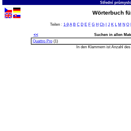
Střední průmyslo
Wörterbuch fü
Teilen :
1-9
A
B
C
D
E
F
G
H
Ch
I
J
K
L
M
N
O
<<
Suchen in allen Mate
Quattro Pro
(1)
In den Klammern ist Anzahl de