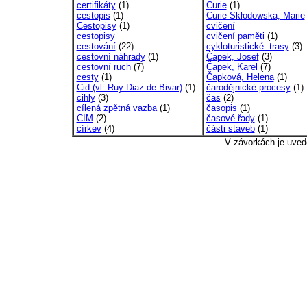
certifikáty
(1)
Curie
(1)
cestopis
(1)
Curie-Skłodowska, Marie
Cestopisy
(1)
cvičení
cestopisy
cvičení paměti
(1)
cestování
(22)
cykloturistické trasy
(3)
cestovní náhrady
(1)
Čapek, Josef
(3)
cestovní ruch
(7)
Čapek, Karel
(7)
cesty
(1)
Čapková, Helena
(1)
Cid (vl. Ruy Diaz de Bivar)
(1)
čarodějnické procesy
(1)
cihly
(3)
čas
(2)
cílená zpětná vazba
(1)
časopis
(1)
CIM
(2)
časové řady
(1)
církev
(4)
části staveb
(1)
V závorkách je uved