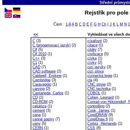
Střední průmyslo
Rejstřík pro pol
Části :
1-9
A
B
C
D
E
F
G
H
Ch
I
J
K
L
M
N
<<
Vyhledávat ve všech d
C
(3)
císařové
(2)
C (progamovací jazyk)
(2)
citace
(1)
C#
(5)
citáty
(7)
C# 2010
(1)
civilizace
(5)
C++
(3)
cívka
(1)
C1
(1)
cívky
(2)
CAD
(7)
cizí jazyky
(3)
CAD software
(2)
cizí slova
Caldwell, Erskine
(1)
cizinecká legie
(1)
Cambridge
(3)
cla
(4)
Caravaggio
(1)
CNC stroje
(2)
carving
(2)
CNC technika
(1)
Castaneda, Carlos
(1)
COBOL
(1)
CD
(1)
Cohen, Leonard
(1)
CD-ROM
(2)
Conrad von Hötzendorf, 
celulóza
(1)
controlling
(2)
cement
(3)
Cook, James
(1)
cena
(1)
CorelDRAW
(9)
cenné papíry
(7)
CorelDraw 8
(1)
ceny
(5)
Cortez, Hernando
(1)
CERN
(1)
CSS
(8)