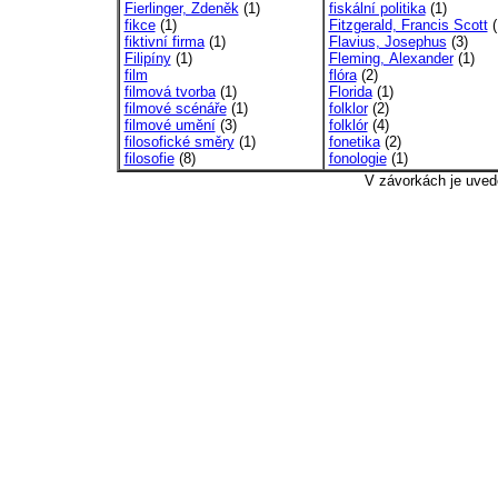
Fierlinger, Zdeněk
(1)
fiskální politika
(1)
fikce
(1)
Fitzgerald, Francis Scott
(
fiktivní firma
(1)
Flavius, Josephus
(3)
Filipíny
(1)
Fleming, Alexander
(1)
film
flóra
(2)
filmová tvorba
(1)
Florida
(1)
filmové scénáře
(1)
folklor
(2)
filmové umění
(3)
folklór
(4)
filosofické směry
(1)
fonetika
(2)
filosofie
(8)
fonologie
(1)
V závorkách je uved