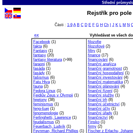
Střední průmyslo
Rejstřík pro pol
Části :
1-9
A
B
C
D
E
F
G
H
Ch
I
J
K
L
M
N
<<
Vyhledávat ve všech d
Facebook
(1)
filozofie
fakta
(6)
filozofové
(2)
Fantasy
(1)
filtry
(1)
fantasy
(20)
finance
(17)
fantasy literatura
(>99)
financování
(6)
faraoni
(3)
finanční analýza
fasáda
(1)
finanční gramotnost
(2)
fasády
(1)
finanční hospodaření
(1)
fašismus
(6)
finanční investování
(4)
Fatu Hiva
(1)
finanční matematika
(7)
fauna
(2)
finanční plánování
(4)
Fedora Linux
(1)
finanční řízení
(1)
Feidiův Zeus v Olympii
(1)
finanční služby
(1)
fejetony
(38)
finanční trh
(8)
feminismus
(1)
finanční účetnictví
(3)
feng-šuej
(1)
finanční účty
(1)
fenomenologie
(2)
finanční úřady
(1)
Ferlinghetti, Lawrence
(1)
finančnictví
(4)
feudalismus
(2)
Finsko
(1)
Feuerbach, Ludvík
(1)
firmy
(2)
Feynman, Richard Phillips
(1)
Fischer z Erlachu, Johann