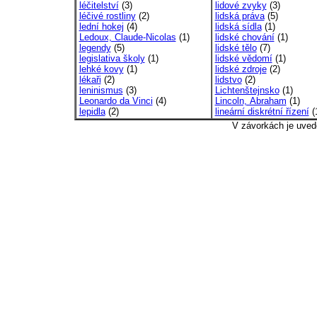
léčitelství
(3)
lidové zvyky
(3)
léčivé rostliny
(2)
lidská práva
(5)
lední hokej
(4)
lidská sídla
(1)
Ledoux, Claude-Nicolas
(1)
lidské chování
(1)
legendy
(5)
lidské tělo
(7)
legislativa školy
(1)
lidské vědomí
(1)
lehké kovy
(1)
lidské zdroje
(2)
lékaři
(2)
lidstvo
(2)
leninismus
(3)
Lichtenštejnsko
(1)
Leonardo da Vinci
(4)
Lincoln, Abraham
(1)
lepidla
(2)
lineární diskrétní řízení
(
V závorkách je uved