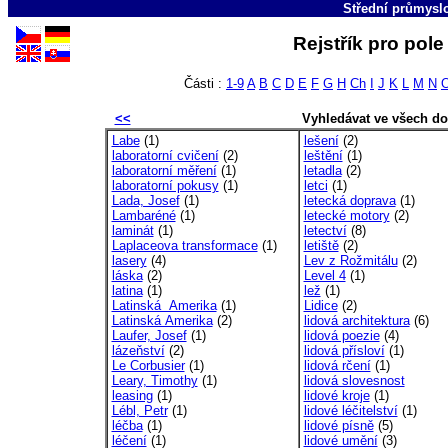
Střední průmyslo
Rejstřík pro pol
Části :
1-9
A
B
C
D
E
F
G
H
Ch
I
J
K
L
M
N
<<
Vyhledávat ve všech d
Labe
(1)
lešení
(2)
laboratorní cvičení
(2)
leštění
(1)
laboratorní měření
(1)
letadla
(2)
laboratorní pokusy
(1)
letci
(1)
Lada, Josef
(1)
letecká doprava
(1)
Lambaréné
(1)
letecké motory
(2)
laminát
(1)
letectví
(8)
Laplaceova transformace
(1)
letiště
(2)
lasery
(4)
Lev z Rožmitálu
(2)
láska
(2)
Level 4
(1)
latina
(1)
lež
(1)
Latinská Amerika
(1)
Lidice
(2)
Latinská Amerika
(2)
lidová architektura
(6)
Laufer, Josef
(1)
lidová poezie
(4)
lázeňství
(2)
lidová přísloví
(1)
Le Corbusier
(1)
lidová rčení
(1)
Leary, Timothy
(1)
lidová slovesnost
leasing
(1)
lidové kroje
(1)
Lébl, Petr
(1)
lidové léčitelství
(1)
léčba
(1)
lidové písně
(5)
léčení
(1)
lidové umění
(3)