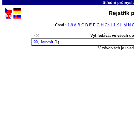
Střední průmyslo
Rejstřík 
Části :
1-9
A
B
C
D
E
F
G
H
Ch
I
J
K
L
M
N
<<
Vyhledávat ve všech d
99, Jaromír
(1)
V závorkách je uved