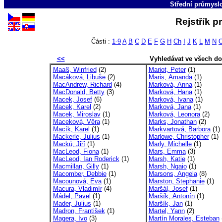
Střední průmyslo
Rejstřík p
Části :
1-9
A
B
C
D
E
F
G
H
Ch
I
J
K
L
M
N
<<
Vyhledávat ve všech d
Maaß, Winfried
(2)
Mariot, Peter
(1)
Macáková, Libuše
(2)
Maris, Amanda
(1)
MacAndrew, Richard
(4)
Marková, Anna
(1)
MacDonald, Betty
(3)
Marková, Hana
(1)
Macek, Josef
(6)
Marková, Ivana
(1)
Macek, Karel
(2)
Marková, Jana
(1)
Macek, Miroslav
(1)
Marková, Leonora
(2)
Maceková, Věra
(1)
Marks, Jonathan
(2)
Macík, Karel
(1)
Markvartová, Barbora
(1)
Mackerle, Julius
(1)
Marlowe, Christopher
(1)
Macků, Jiří
(1)
Marly, Michelle
(1)
MacLeod, Fiona
(1)
Mars, Emma
(3)
MacLeod, Ian Roderick
(1)
Marsh, Katie
(1)
Macmillan, Gilly
(1)
Marsh, Ngaio
(1)
Macomber, Debbie
(1)
Marsons, Angela
(8)
Macounová, Eva
(1)
Marston, Stephanie
(1)
Macura, Vladimír
(4)
Maršál, Josef
(1)
Mádel, Pavel
(1)
Maršík, Antonín
(1)
Mader, Julius
(1)
Maršík, Jan
(1)
Madron, František
(1)
Martel, Yann
(2)
Magera, Ivo
(3)
Martín Morales, Esteban