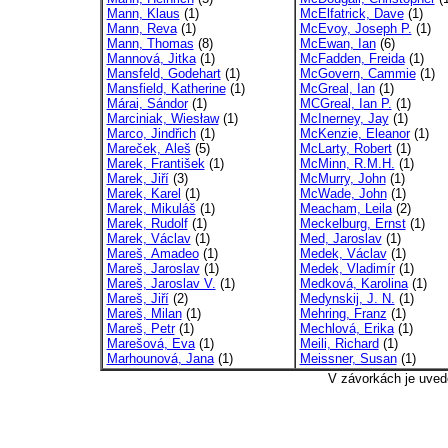
Mann, Klaus
(1)
McElfatrick, Dave
(1)
Mann, Reva
(1)
McEvoy, Joseph P.
(1)
Mann, Thomas
(8)
McEwan, Ian
(6)
Mannová, Jitka
(1)
McFadden, Freida
(1)
Mansfeld, Godehart
(1)
McGovern, Cammie
(1)
Mansfield, Katherine
(1)
McGreal, Ian
(1)
Márai, Sándor
(1)
MCGreal, Ian P.
(1)
Marciniak, Wiesław
(1)
McInerney, Jay
(1)
Marco, Jindřich
(1)
McKenzie, Eleanor
(1)
Mareček, Aleš
(5)
McLarty, Robert
(1)
Marek, František
(1)
McMinn, R.M.H.
(1)
Marek, Jiří
(3)
McMurry, John
(1)
Marek, Karel
(1)
McWade, John
(1)
Marek, Mikuláš
(1)
Meacham, Leila
(2)
Marek, Rudolf
(1)
Meckelburg, Ernst
(1)
Marek, Václav
(1)
Med, Jaroslav
(1)
Mareš, Amadeo
(1)
Medek, Václav
(1)
Mareš, Jaroslav
(1)
Medek, Vladimír
(1)
Mareš, Jaroslav V.
(1)
Medková, Karolina
(1)
Mareš, Jiří
(2)
Medynskij, J. N.
(1)
Mareš, Milan
(1)
Mehring, Franz
(1)
Mareš, Petr
(1)
Mechlová, Erika
(1)
Marešová, Eva
(1)
Meili, Richard
(1)
Marhounová, Jana
(1)
Meissner, Susan
(1)
V závorkách je uved