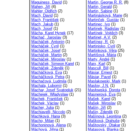
Maguiness, David
(1)
Martin, George R. R.
(8)
Mahen, Jiří
(4)
Martin, Gerald
(1)
Mahler, Oldřich
(2)
Martin, Sabine
(1)
Mach, David
(1)
Martinásková, Marie
(5)
Mach, František
(1)
Martinček, Gustáv
(1)
Mach, Jakub
(1)
Martinec, Ivo
(1)
Mach, Josef
(1)
Martinek, Radislav
(1)
Mácha, Karel Hynek
(17)
Martínek, Vojtěch
(3)
Machač, Jaroslav
(3)
Martinet, A.V.
(2)
Macháček, Antonín
(1)
Martínez, R.
(1)
Macháček, Cyril
(1)
Martinisko, Cyril
(2)
Macháček, Josef
(1)
Martinková, Věra
(25)
Macháček, Martin
(2)
Martišová, Mária
(1)
Macháček, Miroslav
(1)
Marty, André
(1)
Macháček, Simeon Karel
(1)
Marx, Karl
(2)
Macháček, Zdeněk
(1)
Mascull, Bill
(1)
Macháčková, Eva
(1)
Mäsiar, Ernest
(1)
Macháčková, Petra
(1)
Mäsiar, Pavel
(1)
Machačová, Ludmila
(1)
Maslakowski, Mark
(1)
Machala, Lubomír
(1)
Maslov, J.N.
(1)
Machar, Josef Svatopluk
(21)
Masłowská, Dorota
(1)
Machejek, Władysław
(1)
Masnerová, Eva
(1)
Machek, František
(1)
Mašek, Karel
(2)
Machek, Václav
(1)
Mašek, Miroslav
(2)
Macher, Julia
(1)
Mašín, Jiří
(2)
Machiavelli, Niccolo
(2)
Mašin, Zdeněk
(1)
Machková, Hana
(3)
Mašínová, Leontina
(2)
Macho, Milan
(1)
Mašková, Drahuše
(4)
Machoninová, Alena
(1)
Maštovský, Otakar
(1)
Máchová, Jiřina
(1)
Matasová, Blanka
(1)