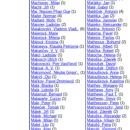
Machovec, Milan
(1)
Maťátko, Jan
(1)
Macht, Jiří
(1)
Maté, Gabor
(1)
Mai, Nguyen Phan Que
(1)
Matějček, Antonín
(4)
Mailer, Norman
(4)
Matějka, Jan
(2)
Maillard, Mořic
(1)
Matějka, Jaroslav
(2)
Maixner, Ladislav
(2)
Matejko, Aleksander
(1)
Majakovskij, Vladimir Vladi..
(6)
Matěna, Antonín
(1)
Majerová, Marie
Materna, Pavel
(1)
Majorová, Milena
(2)
Matesis, Pavlos
(1)
Májová, Kristina
(1)
Mathesius, Bohumil
(2)
Makajeva, Klaudia Petrovna
(1)
Mathiez, Albert
(1)
Makaričev, V. V.
(1)
Matička, Robert
(2)
Makó, Ladislav
(1)
Matocha, Helena
(1)
Makosch,Ulrich
(1)
Matoška, Zdeněk
(1)
Makoveckij, Petr Vasil'jevič
(1)
Matoušek, David
Maksaj, A. V.
(1)
Matoušek, Oldřich
(1)
Maksimovič, Nikolaj Grigor'..
(1)
Matoušková, Anna
(1)
Makýš, Oto
(1)
Matoušková, Helena
(1)
Mal'kov, Pavel Dmitrijevič
(1)
Matoušková, Kateřina
(1)
Malá, Blanka
(1)
Matthes, Wolgang
(1)
Malá, Lidmila
(1)
Matthews, Amy
(1)
Malamud, Bernard
(1)
Matthews, Paul T.
(1)
Malaparte, Curzio
(1)
Matthews, Steve
(1)
Male, Peter
(1)
Matthiessen, Peter
(1)
Maleček, Tomáš
(1)
Mattyasovszky, Jenő
(1)
Málek, Jiří
(1)
Matúš, Zdeněk
(2)
Málek, Michael
(1)
Matuška, Alexander
(2)
Málek, Milan
(1)
Matuška, Viliam
(1)
Malet, Léo
(1)
Matúšů, Petra
(1)
Maley, Alan
(1)
Matyáš, Vlastimil
(1)