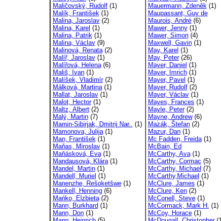
Maličovský, Rudolf
(1)
Mauermann, Zdeněk
(1)
Malík, František
(1)
Maupassant, Guy de
Malina, Jaroslav
(2)
Maurois, André
(6)
Malina, Karel
(1)
Mawer, Jenny
(1)
Malina, Patrik
(1)
Mawer, Simon
(4)
Malina, Václav
(9)
Maxwell, Gavin
(1)
Malinová, Renata
(2)
May, Karel
(1)
Malíř, Jaroslav
(1)
May, Peter
(26)
Malířová, Helena
(6)
Mayer, Daniel
(1)
Mališ, Ivan
(1)
Mayer, Imrich
(1)
Malíšek, Vladimír
(2)
Mayer, Pavel
(1)
Málková, Martina
(1)
Mayer, Rudolf
(2)
Mallat, Jaroslav
(1)
Mayer, Václav
(1)
Malot, Hector
(1)
Mayes, Frances
(1)
Maltz, Albert
(2)
Mayle, Peter
(2)
Malý, Martin
(7)
Mayne, Andrew
(6)
Mamin-Sibirjak, Dmitrij Nar..
(1)
Mazák, Štefan
(2)
Mamonova, Julija
(1)
Mazur, Dan
(1)
Man, František
(1)
Mc Fadden, Freida
(1)
Maňas, Miroslav
(1)
McBain, Ed
Maňásková, Eva
(1)
McCarthy, Ava
(1)
Mandausová, Klára
(1)
McCarthy, Cormac
(5)
Mandel, Martin
(1)
McCarthy, Michael
(7)
Mandell, Muriel
(1)
McCarthy,Michael
(1)
Manenzhe, Rešoketšwe
(1)
McClure, James
(1)
Mankell, Henning
(6)
McClure, Ken
(2)
Mańko, Elzbieta
(2)
McConell, Steve
(1)
Mann, Burkhard
(1)
McCormack, Mark H.
(1)
Mann, Don
(1)
McCoy, Horace
(1)
Mann, Heinrich
(5)
McDougall, Christopher
(1