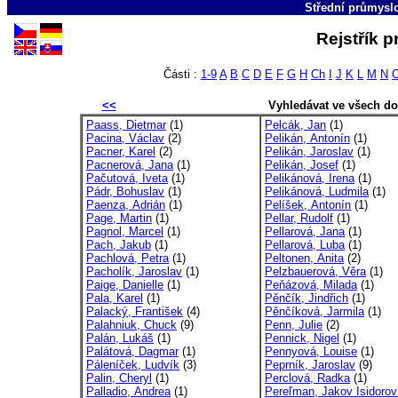
Střední průmyslo
Rejstřík p
Části :
1-9
A
B
C
D
E
F
G
H
Ch
I
J
K
L
M
N
<<
Vyhledávat ve všech d
Paass, Dietmar
(1)
Pelcák, Jan
(1)
Pacina, Václav
(2)
Pelikán, Antonín
(1)
Pacner, Karel
(2)
Pelikán, Jaroslav
(1)
Pacnerová, Jana
(1)
Pelikán, Josef
(1)
Pačutová, Iveta
(1)
Pelikánová, Irena
(1)
Pádr, Bohuslav
(1)
Pelikánová, Ludmila
(1)
Paenza, Adrián
(1)
Pelíšek, Antonín
(1)
Page, Martin
(1)
Pellar, Rudolf
(1)
Pagnol, Marcel
(1)
Pellarová, Jana
(1)
Pach, Jakub
(1)
Pellarová, Luba
(1)
Pachlová, Petra
(1)
Peltonen, Anita
(2)
Pacholík, Jaroslav
(1)
Pelzbauerová, Věra
(1)
Paige, Danielle
(1)
Peňázová, Milada
(1)
Pala, Karel
(1)
Pěnčík, Jindřich
(1)
Palacký, František
(4)
Pěnčíková, Jarmila
(1)
Palahniuk, Chuck
(9)
Penn, Julie
(2)
Palán, Lukáš
(1)
Pennick, Nigel
(1)
Palátová, Dagmar
(1)
Pennyová, Louise
(1)
Páleníček, Ludvík
(3)
Peprník, Jaroslav
(9)
Palin, Cheryl
(1)
Perclová, Radka
(1)
Palladio, Andrea
(1)
Pereľman, Jakov Isidorov