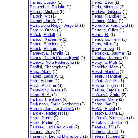
Pallas, Gustav
(1)
Perez, Beto
(1)
Pallucchini, Rodolfo
(1)
Perla, Miroslav
(2)
Palmer, Michael
(5)
Perlová, Gissela
(1)
Paloch, Vít
(1)
Perna, František
(1)
Palouš, Jan A.
(1)
Pernica, Milan
(1)
Pampalona Roger, Jorge D.
(1)
Peroutka, Ferdinand
(1)
Pamuk, Orhan
(2)
Perrault, Gilles
(1)
Paňák, Rudolf
(4)
Perret, R.
(1)
Pancol, Katherine
(1)
Perruchot, Henri
(2)
Panda, Sandeep
(1)
Perry, Mike
(1)
Panek, Richard
(1)
Perry, Steve
(1)
Panevová, Jarmila
(1)
Perstická, Dagmar
(2)
Panov, Dmitrij Gennadijevič
(1)
Perútka, Jaromír
(1)
Panova, Vera Fedorovna
(1)
Perzyna, Piotr
(1)
Paolini, Christopher
(3)
Peschke, Marc
(2)
Papa, Mario
(1)
Pessl, Marisha
(1)
Papež, Ladislav
(1)
Pešák, František
(1)
Pára, Eduard
(1)
Pešat, Zdeněk
(1)
Páral, Vladimír
(3)
Pešina, Eugen
(1)
Paravičiny, Ivana
(1)
Pešina, Jaroslav
(2)
Paris, B. A.
(4)
Pešková, Šárka
(2)
Parkan, František
(4)
Pešová, Marie
(1)
Parkinson, Cyrile Northcote
(2)
Pešta, Jan
(1)
Parnov, Jeremej Judovič
(1)
Pešta, Pavel
(1)
Parolek, Radegast
(1)
Peštová, Jana
(2)
Parot, Sarah
(1)
Peštová, Stanislava
(1)
Pařík, Radim
(2)
Petáková, Jindra
(2)
Pařízek, Ladislav Mikeš
(2)
Peterka, Jiří
(1)
Pascoe, Judy
(1)
Peterka, Josef
(1)
Pasenjuk, Leonid Michajlovič
(1)
Peters, Richard
(1)