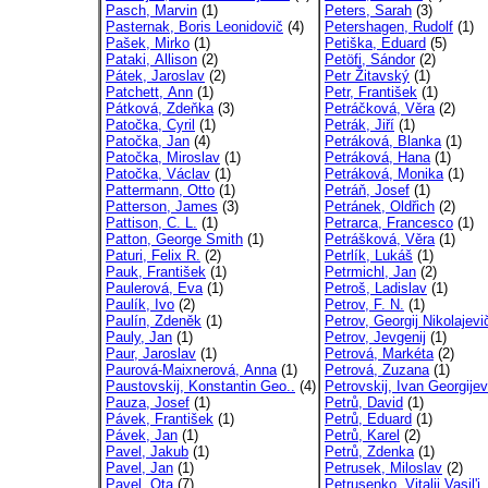
Pasch, Marvin
(1)
Peters, Sarah
(3)
Pasternak, Boris Leonidovič
(4)
Petershagen, Rudolf
(1)
Pašek, Mirko
(1)
Petiška, Eduard
(5)
Pataki, Allison
(2)
Petöfi, Sándor
(2)
Pátek, Jaroslav
(2)
Petr Žitavský
(1)
Patchett, Ann
(1)
Petr, František
(1)
Pátková, Zdeňka
(3)
Petráčková, Věra
(2)
Patočka, Cyril
(1)
Petrák, Jiří
(1)
Patočka, Jan
(4)
Petráková, Blanka
(1)
Patočka, Miroslav
(1)
Petráková, Hana
(1)
Patočka, Václav
(1)
Petráková, Monika
(1)
Pattermann, Otto
(1)
Petráň, Josef
(1)
Patterson, James
(3)
Petránek, Oldřich
(2)
Pattison, C. L.
(1)
Petrarca, Francesco
(1)
Patton, George Smith
(1)
Petrášková, Věra
(1)
Paturi, Felix R.
(2)
Petrlík, Lukáš
(1)
Pauk, František
(1)
Petrmichl, Jan
(2)
Paulerová, Eva
(1)
Petroš, Ladislav
(1)
Paulík, Ivo
(2)
Petrov, F. N.
(1)
Paulín, Zdeněk
(1)
Petrov, Georgij Nikolajevi
Pauly, Jan
(1)
Petrov, Jevgenij
(1)
Paur, Jaroslav
(1)
Petrová, Markéta
(2)
Paurová-Maixnerová, Anna
(1)
Petrová, Zuzana
(1)
Paustovskij, Konstantin Geo..
(4)
Petrovskij, Ivan Georgijev
Pauza, Josef
(1)
Petrů, David
(1)
Pávek, František
(1)
Petrů, Eduard
(1)
Pávek, Jan
(1)
Petrů, Karel
(2)
Pavel, Jakub
(1)
Petrů, Zdenka
(1)
Pavel, Jan
(1)
Petrusek, Miloslav
(2)
Pavel, Ota
(7)
Petrusenko, Vitalij Vasil'j.