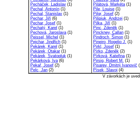
Pecháček, Ladislav
(1)
Pilátová, Markéta
(1)
Pechal, Antonín
(1)
Pile, Louise
(1)
Pechal, Stanislav
(1)
Pilgr, Josef
(2)
Pechar, Jiří
(6)
Pilipiuk, Andrzej
(1)
Pechar, Josef
(1)
Pilka, Jiří
(1)
Pechatý, Karel
(1)
Pinc, Zdeněk
(1)
Pechová, Jaroslava
(1)
Pinckney, Callan
(1)
Peissel, Michel
(1)
Pindroch, Šimon
(1)
Pejchar, Jindřich
(1)
Pineiro, Rogelio J.
(1)
Pekárek, Karel
(1)
Pirkl, Josef
(1)
Pekárek, Otakar
(1)
Pírko, Zdeněk
(2)
Pekárek, Svatopluk
(1)
Pírková, Kateřina
(1)
Pekárková, Iva
(6)
Pirsig, Robert M.
(1)
Pekař, Josef
(2)
Pisarev, Dmitrij Ivanovič
(
Pelc, Jan
(2)
Písek, Slavoj
(4)
V závorkách je uved