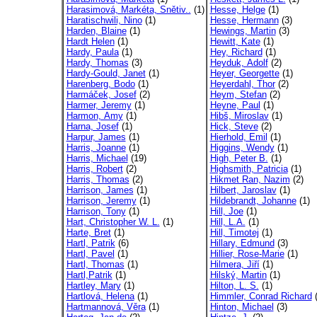
Harasimová, Markéta, Snětiv..
(1)
Hesse, Helge
(1)
Haratischwili, Nino
(1)
Hesse, Hermann
(3)
Harden, Blaine
(1)
Hewings, Martin
(3)
Hardt Helen
(1)
Hewitt, Kate
(1)
Hardy, Paula
(1)
Hey, Richard
(1)
Hardy, Thomas
(3)
Heyduk, Adolf
(2)
Hardy-Gould, Janet
(1)
Heyer, Georgette
(1)
Harenberg, Bodo
(1)
Heyerdahl, Thor
(2)
Harmáček, Josef
(2)
Heym, Stefan
(2)
Harmer, Jeremy
(1)
Heyne, Paul
(1)
Harmon, Amy
(1)
Hibš, Miroslav
(1)
Harna, Josef
(1)
Hick, Steve
(2)
Harpur, James
(1)
Hierhold, Emil
(1)
Harris, Joanne
(1)
Higgins, Wendy
(1)
Harris, Michael
(19)
High, Peter B.
(1)
Harris, Robert
(2)
Highsmith, Patricia
(1)
Harris, Thomas
(2)
Hikmet Ran, Nazim
(2)
Harrison, James
(1)
Hilbert, Jaroslav
(1)
Harrison, Jeremy
(1)
Hildebrandt, Johanne
(1)
Harrison, Tony
(1)
Hill, Joe
(1)
Hart, Christopher W. L.
(1)
Hill, L.A.
(1)
Harte, Bret
(1)
Hill, Timotej
(1)
Hartl, Patrik
(6)
Hillary, Edmund
(3)
Hartl, Pavel
(1)
Hillier, Rose-Marie
(1)
Hartl, Thomas
(1)
Hilmera, Jiří
(1)
Hartl,Patrik
(1)
Hilský, Martin
(1)
Hartley, Mary
(1)
Hilton, L. S.
(1)
Hartlová, Helena
(1)
Himmler, Conrad Richard
(
Hartmannová, Věra
(1)
Hinton, Michael
(3)