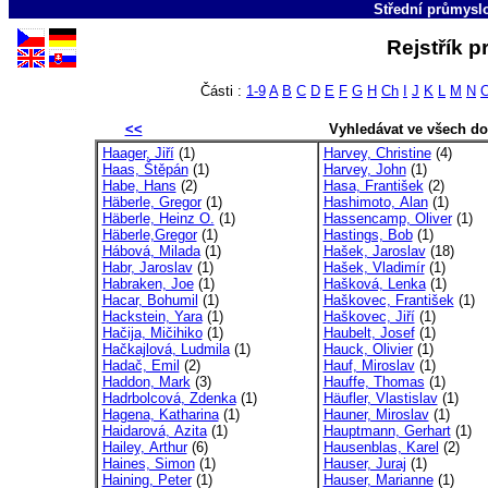
Střední průmyslo
Rejstřík p
Části :
1-9
A
B
C
D
E
F
G
H
Ch
I
J
K
L
M
N
<<
Vyhledávat ve všech d
Haager, Jiří
(1)
Harvey, Christine
(4)
Haas, Štěpán
(1)
Harvey, John
(1)
Habe, Hans
(2)
Hasa, František
(2)
Häberle, Gregor
(1)
Hashimoto, Alan
(1)
Häberle, Heinz O.
(1)
Hassencamp, Oliver
(1)
Häberle,Gregor
(1)
Hastings, Bob
(1)
Hábová, Milada
(1)
Hašek, Jaroslav
(18)
Habr, Jaroslav
(1)
Hašek, Vladimír
(1)
Habraken, Joe
(1)
Hašková, Lenka
(1)
Hacar, Bohumil
(1)
Haškovec, František
(1)
Hackstein, Yara
(1)
Haškovec, Jiří
(1)
Hačija, Mičihiko
(1)
Haubelt, Josef
(1)
Hačkajlová, Ludmila
(1)
Hauck, Olivier
(1)
Hadač, Emil
(2)
Hauf, Miroslav
(1)
Haddon, Mark
(3)
Hauffe, Thomas
(1)
Hadrbolcová, Zdenka
(1)
Häufler, Vlastislav
(1)
Hagena, Katharina
(1)
Hauner, Miroslav
(1)
Haidarová, Azita
(1)
Hauptmann, Gerhart
(1)
Hailey, Arthur
(6)
Hausenblas, Karel
(2)
Haines, Simon
(1)
Hauser, Juraj
(1)
Haining, Peter
(1)
Hauser, Marianne
(1)