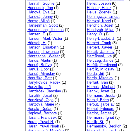
Hannah, Sophie
(1)
Heller, Joseph
(6)
Hanousek, Jan
(1)
Hellerer, Heinz
(1)
Hánová, Eva
(1)
Helus, Zdeněk
(1)
Hanová, Jenny
(1)
Hemingway, Ernest
Hansa, Miloš
(1)
Hemzal, Karel
(1)
Hanselman, Scott
(2)
Hendrich, Josef
(1)
Hansemann, Thomas
(1)
Hendrych, Milan
(1)
Hansen, F.
(1)
Henry, O.
(1)
Hansen, Mark Victor
(1)
Henry-Baudot, J.
(1)
Hänsch, H.
(1)
Herbert, Frank
(3)
Hanson, Elisabeth
(1)
Herbert, Xavier
(1)
Hanson, Lawrence
(1)
Hercík, Jaroslav
(1)
Häntzschel, Walter
(3)
Hercíková, Iva
(8)
Hanus, Martin
(1)
Herczeg, János
(1)
Hanuš, Bořívoj
(1)
Herčík, Ferdinand
(2)
Hanuš, Libor
(1)
Herčík, Miloslav
(1)
Hanuš, Miroslav
(3)
Herda, Jiří
(1)
Hanuška, Petr
(1)
Herda, Miroslav
(1)
Hanykovics, Radek
(1)
Herfurt, Ivan
(1)
Hanzelka, Jiří
Herholz, Michael
(1)
Hanzlíček, Jaroslav
(1)
Herink, Josef
(1)
Hanzlík, Josef
(2)
Hermann, Ursula
(1)
Hanzlová, Olga
(1)
Herold, Erich
(2)
Hanzová, Marie
(4)
Herout, Jaroslav
(2)
Hapala, Dušan
(1)
Herriot, Édouard
(1)
Haplová, Barbora
(1)
Herriot, James
(2)
Harant, František
(2)
Herrmann, Ignát
(3)
Harari, Yuval N.
(1)
Hertík, St.
(1)
Harari, Yuval Noah
(1)
Heřmanský, Bedřich
(2)
Harasimová, Markéta
(1)
Heskett, James L.
(1)