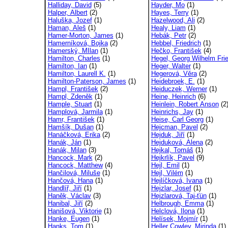
Halliday, David
(5)
Hayder, Mo
(1)
Halper, Albert
(2)
Hayes, Terry
(1)
Haluška, Jozef
(1)
Hazelwood, Ali
(2)
Haman, Aleš
(1)
Healy, Liam
(1)
Hamer-Morton, James
(1)
Hebák, Petr
(2)
Hamerníková, Bojka
(2)
Hebbel, Friedrich
(1)
Hamerský, MIlan
(1)
Hečko, František
(4)
Hamilton, Charles
(1)
Hegel, Georg Wilhelm Frie
Hamilton, Ian
(1)
Heger, Walter
(1)
Hamilton, Laurell K.
(1)
Hegerová, Věra
(2)
Hamilton-Paterson, James
(1)
Heidebroek, E.
(1)
Hampl, František
(2)
Heiduczek, Werner
(1)
Hampl, Zdeněk
(1)
Heine, Heinrich
(6)
Hample, Stuart
(1)
Heinlein, Robert Anson
(2
Hamplová, Jarmila
(1)
Heinrichs, Jay
(1)
Hamr, František
(1)
Heise, Carl Georg
(1)
Hamšík, Dušan
(1)
Hejcman, Pavel
(2)
Hanáčková, Erika
(2)
Hejduk, Jiří
(1)
Hanák, Ján
(1)
Hejduková, Alena
(2)
Hanák, Milan
(3)
Hejkal, Tomáš
(1)
Hancock, Mark
(2)
Hejkrlík, Pavel
(9)
Hancock, Matthew
(4)
Hejl, Emil
(1)
Hančilová, Miluše
(1)
Hejl, Vilém
(1)
Hančová, Hana
(1)
Hejlíčková, Ivana
(1)
Handlíř, Jiří
(1)
Hejzlar, Josef
(1)
Haněk, Václav
(3)
Hejzlarová, Taj-ťün
(1)
Hanibal, Jiří
(2)
Helbrough, Emma
(1)
Hanišová, Viktorie
(1)
Helclová, Ilona
(1)
Hanke, Eugen
(1)
Helísek, Mojmír
(1)
Hanks, Tom
(1)
Heller Cowley, Mirinda
(1)