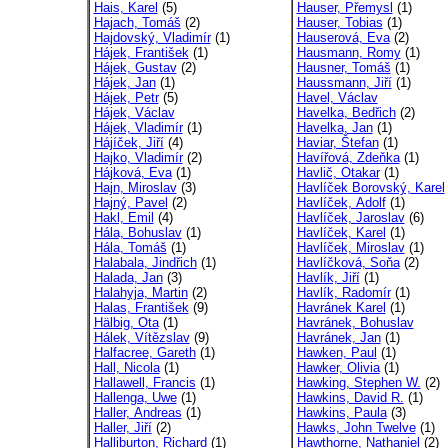
Hais, Karel
(5)
Hauser, Přemysl
(1)
Hajach, Tomáš
(2)
Hauser, Tobias
(1)
Hajdovský, Vladimír
(1)
Hauserová, Eva
(2)
Hájek, František
(1)
Hausmann, Romy
(1)
Hájek, Gustav
(2)
Hausner, Tomáš
(1)
Hájek, Jan
(1)
Haussmann, Jiří
(1)
Hájek, Petr
(5)
Havel, Václav
Hájek, Václav
Havelka, Bedřich
(2)
Hájek, Vladimír
(1)
Havelka, Jan
(1)
Hájíček, Jiří
(4)
Haviar, Štefan
(1)
Hajko, Vladimír
(2)
Havířová, Zdeňka
(1)
Hájková, Eva
(1)
Havlič, Otakar
(1)
Hajn, Miroslav
(3)
Havlíček Borovský, Karel
Hajný, Pavel
(2)
Havlíček, Adolf
(1)
Hakl, Emil
(4)
Havlíček, Jaroslav
(6)
Hála, Bohuslav
(1)
Havlíček, Karel
(1)
Hála, Tomáš
(1)
Havlíček, Miroslav
(1)
Halabala, Jindřich
(1)
Havlíčková, Soňa
(2)
Halada, Jan
(3)
Havlík, Jiří
(1)
Halahyja, Martin
(2)
Havlík, Radomír
(1)
Halas, František
(9)
Havránek Karel
(1)
Hälbig, Ota
(1)
Havránek, Bohuslav
Hálek, Vítězslav
(9)
Havránek, Jan
(1)
Halfacree, Gareth
(1)
Hawken, Paul
(1)
Hall, Nicola
(1)
Hawker, Olivia
(1)
Hallawell, Francis
(1)
Hawking, Stephen W.
(2)
Hallenga, Uwe
(1)
Hawkins, David R.
(1)
Haller, Andreas
(1)
Hawkins, Paula
(3)
Haller, Jiří
(2)
Hawks, John Twelve
(1)
Halliburton, Richard
(1)
Hawthorne, Nathaniel
(2)