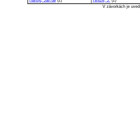
Hartog, Jan de
(2)
Hintze, J.
(2)
V závorkách je uved