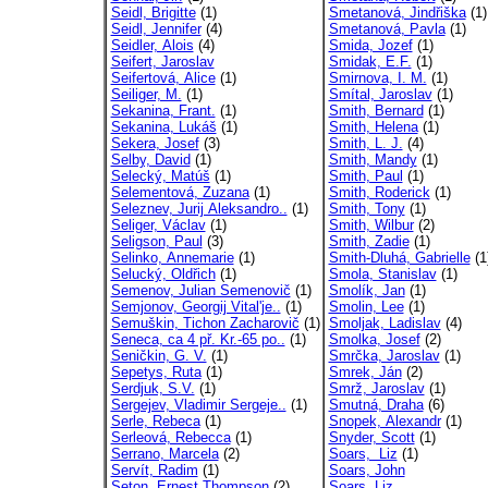
Seidl, Brigitte
(1)
Smetanová, Jindřiška
(1)
Seidl, Jennifer
(4)
Smetanová, Pavla
(1)
Seidler, Alois
(4)
Smida, Jozef
(1)
Seifert, Jaroslav
Smidak, E.F.
(1)
Seifertová, Alice
(1)
Smirnova, I. M.
(1)
Seiliger, M.
(1)
Smítal, Jaroslav
(1)
Sekanina, Frant.
(1)
Smith, Bernard
(1)
Sekanina, Lukáš
(1)
Smith, Helena
(1)
Sekera, Josef
(3)
Smith, L. J.
(4)
Selby, David
(1)
Smith, Mandy
(1)
Selecký, Matúš
(1)
Smith, Paul
(1)
Selementová, Zuzana
(1)
Smith, Roderick
(1)
Seleznev, Jurij Aleksandro..
(1)
Smith, Tony
(1)
Seliger, Václav
(1)
Smith, Wilbur
(2)
Seligson, Paul
(3)
Smith, Zadie
(1)
Selinko, Annemarie
(1)
Smith-Dluhá, Gabrielle
(1
Selucký, Oldřich
(1)
Smola, Stanislav
(1)
Semenov, Julian Semenovič
(1)
Smolík, Jan
(1)
Semjonov, Georgij Vital'je..
(1)
Smolin, Lee
(1)
Semuškin, Tichon Zacharovič
(1)
Smoljak, Ladislav
(4)
Seneca, ca 4 př. Kr.-65 po..
(1)
Smolka, Josef
(2)
Seničkin, G. V.
(1)
Smrčka, Jaroslav
(1)
Sepetys, Ruta
(1)
Smrek, Ján
(2)
Serdjuk, S.V.
(1)
Smrž, Jaroslav
(1)
Sergejev, Vladimir Sergeje..
(1)
Smutná, Draha
(6)
Serle, Rebeca
(1)
Snopek, Alexandr
(1)
Serleová, Rebecca
(1)
Snyder, Scott
(1)
Serrano, Marcela
(2)
Soars, Liz
(1)
Servít, Radim
(1)
Soars, John
Seton, Ernest Thompson
(2)
Soars, Liz