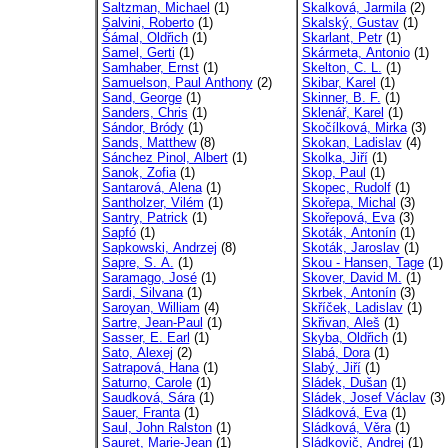
Saltzman, Michael
(1)
Skalková, Jarmila
(2)
Salvini, Roberto
(1)
Skalský, Gustav
(1)
Śámal, Oldřich
(1)
Skarlant, Petr
(1)
Samel, Gerti
(1)
Skármeta, Antonio
(1)
Samhaber, Ernst
(1)
Skelton, C. L.
(1)
Samuelson, Paul Anthony
(2)
Skibar, Karel
(1)
Sand, George
(1)
Skinner, B. F.
(1)
Sanders, Chris
(1)
Sklenář, Karel
(1)
Sándor, Bródy
(1)
Skočílková, Mirka
(3)
Sands, Matthew
(8)
Skokan, Ladislav
(4)
Sánchez Pinol, Albert
(1)
Skolka, Jiří
(1)
Sanok, Zofia
(1)
Skop, Paul
(1)
Santarová, Alena
(1)
Skopec, Rudolf
(1)
Santholzer, Vilém
(1)
Skořepa, Michal
(3)
Santry, Patrick
(1)
Skořepová, Eva
(3)
Sapfó
(1)
Skoták, Antonín
(1)
Sapkowski, Andrzej
(8)
Skoták, Jaroslav
(1)
Sapre, S. A.
(1)
Skou - Hansen, Tage
(1)
Saramago, José
(1)
Skover, David M.
(1)
Sardi, Silvana
(1)
Skrbek, Antonín
(3)
Saroyan, William
(4)
Skříček, Ladislav
(1)
Sartre, Jean-Paul
(1)
Skřivan, Aleš
(1)
Sasser, E. Earl
(1)
Skyba, Oldřich
(1)
Sato, Alexej
(2)
Slabá, Dora
(1)
Satrapová, Hana
(1)
Slabý, Jiří
(1)
Saturno, Carole
(1)
Sládek, Dušan
(1)
Saudková, Sára
(1)
Sládek, Josef Václav
(3)
Sauer, Franta
(1)
Sládková, Eva
(1)
Saul, John Ralston
(1)
Sládková, Věra
(1)
Sauret, Marie-Jean
(1)
Sládkovič, Andrej
(1)