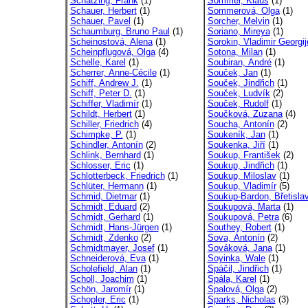
Schätzing, Frank
(1)
Sommer, Klaus
(1)
Schauer, Herbert
(1)
Sommerová, Olga
(1)
Schauer, Pavel
(1)
Sorcher, Melvin
(1)
Schaumburg, Bruno Paul
(1)
Soriano, Mireya
(1)
Scheinostová, Alena
(1)
Sorokin, Vladimir Georgij
Scheinpflugová, Olga
(4)
Sotona, Milan
(1)
Schelle, Karel
(1)
Soubiran, André
(1)
Scherrer, Anne-Cécile
(1)
Souček, Jan
(1)
Schiff, Andrew J.
(1)
Souček, Jindřich
(1)
Schiff, Peter D.
(1)
Souček, Ludvík
(2)
Schiffer, Vladimír
(1)
Souček, Rudolf
(1)
Schildt, Herbert
(1)
Součková, Zuzana
(4)
Schiller, Friedrich
(4)
Soucha, Antonín
(2)
Schimpke, P.
(1)
Soukeník, Jan
(1)
Schindler, Antonín
(2)
Soukenka, Jiří
(1)
Schlink, Bernhard
(1)
Soukup, František
(2)
Schlosser, Eric
(1)
Soukup, Jindřich
(1)
Schlotterbeck, Friedrich
(1)
Soukup, Miloslav
(1)
Schlüter, Hermann
(1)
Soukup, Vladimír
(5)
Schmid, Dietmar
(1)
Soukup-Bardon, Břetisla
Schmidt, Eduard
(2)
Soukupová, Marta
(1)
Schmidt, Gerhard
(1)
Soukupová, Petra
(6)
Schmidt, Hans-Jürgen
(1)
Southey, Robert
(1)
Schmidt, Zdenko
(2)
Sova, Antonín
(2)
Schmidtmayer, Josef
(1)
Sováková, Jana
(1)
Schneiderová, Eva
(1)
Soyinka, Wale
(1)
Scholefield, Alan
(1)
Spáčil, Jindřich
(1)
Scholl, Joachim
(1)
Spála, Karel
(1)
Schön, Jaromír
(1)
Spalová, Olga
(2)
Schopler, Eric
(1)
Sparks, Nicholas
(3)