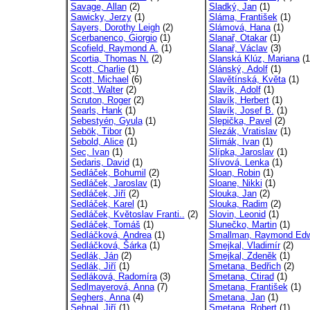
Savage, Allan
(2)
Sladký, Jan
(1)
Sawicky, Jerzy
(1)
Sláma, František
(1)
Sayers, Dorothy Leigh
(2)
Slámová, Hana
(1)
Scerbanenco, Giorgio
(1)
Slanař, Otakar
(1)
Scofield, Raymond A.
(1)
Slanař, Václav
(3)
Scortia, Thomas N.
(2)
Slanská Klúz, Mariana
(1
Scott, Charlie
(1)
Slánský, Adolf
(1)
Scott, Michael
(6)
Slavětínská, Květa
(1)
Scott, Walter
(2)
Slavík, Adolf
(1)
Scruton, Roger
(2)
Slavík, Herbert
(1)
Searls, Hank
(1)
Slavík, Josef B.
(1)
Sebestyén, Gyula
(1)
Slepička, Pavel
(2)
Sebök, Tibor
(1)
Slezák, Vratislav
(1)
Sebold, Alice
(1)
Slimák, Ivan
(1)
Sec, Ivan
(1)
Slípka, Jaroslav
(1)
Sedaris, David
(1)
Slívová, Lenka
(1)
Sedláček, Bohumil
(2)
Sloan, Robin
(1)
Sedláček, Jaroslav
(1)
Sloane, Nikki
(1)
Sedláček, Jiří
(2)
Slouka, Jan
(2)
Sedláček, Karel
(1)
Slouka, Radim
(2)
Sedláček, Květoslav Franti..
(2)
Slovin, Leonid
(1)
Sedláček, Tomáš
(1)
Slunečko, Martin
(1)
Sedláčková, Andrea
(1)
Smallman, Raymond Ed
Sedláčková, Šárka
(1)
Smejkal, Vladimír
(2)
Sedlák, Ján
(2)
Smejkal, Zdeněk
(1)
Sedlák, Jiří
(1)
Smetana, Bedřich
(2)
Sedláková, Radomíra
(3)
Smetana, Ctirad
(1)
Sedlmayerová, Anna
(7)
Smetana, František
(1)
Seghers, Anna
(4)
Smetana, Jan
(1)
Sehnal, Jiří
(1)
Smetana, Robert
(1)