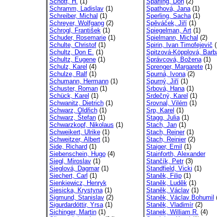
Schott, H.
(1)
Sparling, Don
(2)
Schramm, Ladislav
(1)
Spathová, Jana
(1)
Schreiber, Michal
(1)
Sperling, Sacha
(1)
Schreyer, Wolfgang
(2)
Spěváček, Jiří
(1)
Schrogl, František
(1)
Spiegelman, Art
(1)
Schuder, Rosemarie
(1)
Spielmann, Michal
(2)
Schulte, Christof
(1)
Spirin, Ivan Timofejevič
(
Schultz, Don E.
(1)
Spitzová-Köpplová, Barb
Schultz, Eugene
(1)
Správcová, Božena
(1)
Schulz, Karel
(4)
Sprenger, Margarete
(1)
Schulze, Ralf
(1)
Spurná, Ivona
(2)
Schumann, Hermann
(1)
Spurný, Jiří
(1)
Schuster, Roman
(1)
Srbová, Hana
(1)
Schück, Karel
(1)
Srdečný, Karel
(1)
Schwanitz, Dietrich
(1)
Srovnal, Vilém
(1)
Schwarz, Oldřich
(1)
Srp, Karel
(1)
Schwarz, Štefan
(1)
Stagg, Julia
(1)
Schwarzkopf, Nikolaus
(1)
Stach, Jan
(1)
Schweikert, Ulrike
(1)
Stach, Reiner
(1)
Schweitzer, Albert
(1)
Stach, Reinier
(2)
Side, Richard
(1)
Staiger, Emil
(1)
Siebenschein, Hugo
(4)
Stainforth, Alexander
Siegl, Miroslav
(1)
Stančík, Petr
(3)
Sieglová, Dagmar
(1)
Standfield, Vicki
(1)
Siechert, Carl
(1)
Staněk, Filip
(1)
Sienkiewicz, Henryk
Staněk, Luděk
(1)
Siesicka, Krystyna
(1)
Staněk, Václav
(1)
Sigmund, Stanislav
(2)
Staněk, Václav Bohumil
(
Sigurdardóttir, Yrsa
(1)
Staněk, Vladimír
(2)
Sichinger, Martin
(1)
Stanek, William R.
(4)