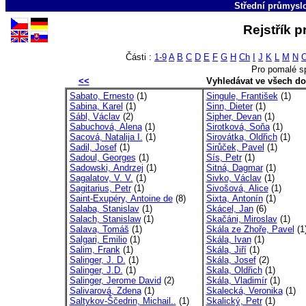
Střední průmyslo
Rejstřík p
Části :
1-9
A
B
C
D
E
F
G
H
Ch
I
J
K
L
M
N
Pro pomalé s
<<
Vyhledávat ve všech d
Sabato, Ernesto
(1)
Singule, František
(1)
Sabina, Karel
(1)
Sinn, Dieter
(1)
Sábl, Václav
(2)
Sipher, Devan
(1)
Sabuchová, Alena
(1)
Sirotková, Soňa
(1)
Sacová, Natalija I.
(1)
Sirovátka, Oldřich
(1)
Sadil, Josef
(1)
Sirůček, Pavel
(1)
Sadoul, Georges
(1)
Sís, Petr
(1)
Sadowski, Andrzej
(1)
Sitná, Dagmar
(1)
Sagalatov, V. V.
(1)
Sivko, Václav
(1)
Sagitarius, Petr
(1)
Sivošová, Alice
(1)
Saint-Exupéry, Antoine de
(8)
Sixta, Antonín
(1)
Salaba, Stanislav
(1)
Skácel, Jan
(6)
Salach, Stanislaw
(1)
Skačáni, Miroslav
(1)
Salava, Tomáš
(1)
Skála ze Zhoře, Pavel
(1
Salgari, Emilio
(1)
Skála, Ivan
(1)
Salim, Frank
(1)
Skála, Jiří
(1)
Salinger, J. D.
(1)
Skála, Josef
(2)
Salinger, J.D.
(1)
Skala, Oldřich
(1)
Salinger, Jerome David
(2)
Skála, Vladimír
(1)
Salivarová, Zdena
(1)
Skalecká, Veronika
(1)
Saltykov-Ščedrin, Michail..
(1)
Skalický, Petr
(1)