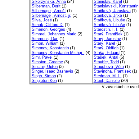
Sikorzyńska, Anna
(24)
Stanislav, Karel
(1)
Silberman, Dorit
(1)
Stanislavskij, Konstantin.
Silbernagel, Arnošt
(1)
Staňková, Jaroslava
(1)
Silbernagel, Arnošt, jr.
(1)
Staňková, Jitka
(1)
Silva, José
(1)
Staňková, Libuše
(2)
Simak, Clifford D.
(1)
Staňková. Libuše
(1)
Simenon, Georges
(4)
Starostin, I. I.
(1)
Simmel, Johannes Mario
(2)
Starý, František
(1)
Simmons, Dan
(1)
Starý, Jaroslav
(1)
Simon, William
(1)
Starý, Karel
(1)
Simonov, Konstantin
(1)
Starý, Oldřich
(1)
Simonov, Konstantin Michaj..
(4)
Staša, Eduard
(1)
Simr, Pavel
(1)
Stašek, Antal
(6)
Simsion, Graeme
(3)
Stauffer, Todd
(1)
Sinclair, Upton
(3)
Stauchová, Věra
(1)
Singer, Isaac Bashevis
(2)
Stavinoha, František
(1)
Singh, Simon
(2)
Stedman, M. L.
(1)
Singleton Ken
(1)
Steel, Danielle
(20)
V závorkách je uved