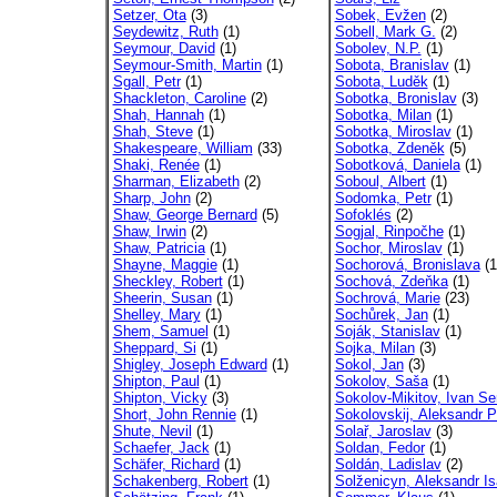
Setzer, Ota
(3)
Sobek, Evžen
(2)
Seydewitz, Ruth
(1)
Sobell, Mark G.
(2)
Seymour, David
(1)
Sobolev, N.P.
(1)
Seymour-Smith, Martin
(1)
Sobota, Branislav
(1)
Sgall, Petr
(1)
Sobota, Luděk
(1)
Shackleton, Caroline
(2)
Sobotka, Bronislav
(3)
Shah, Hannah
(1)
Sobotka, Milan
(1)
Shah, Steve
(1)
Sobotka, Miroslav
(1)
Shakespeare, William
(33)
Sobotka, Zdeněk
(5)
Shaki, Renée
(1)
Sobotková, Daniela
(1)
Sharman, Elizabeth
(2)
Soboul, Albert
(1)
Sharp, John
(2)
Sodomka, Petr
(1)
Shaw, George Bernard
(5)
Sofoklés
(2)
Shaw, Irwin
(2)
Sogjal, Rinpočhe
(1)
Shaw, Patricia
(1)
Sochor, Miroslav
(1)
Shayne, Maggie
(1)
Sochorová, Bronislava
(1
Sheckley, Robert
(1)
Sochová, Zdeňka
(1)
Sheerin, Susan
(1)
Sochrová, Marie
(23)
Shelley, Mary
(1)
Sochůrek, Jan
(1)
Shem, Samuel
(1)
Soják, Stanislav
(1)
Sheppard, Si
(1)
Sojka, Milan
(3)
Shigley, Joseph Edward
(1)
Sokol, Jan
(3)
Shipton, Paul
(1)
Sokolov, Saša
(1)
Shipton, Vicky
(3)
Sokolov-Mikitov, Ivan Ser
Short, John Rennie
(1)
Sokolovskij, Aleksandr P
Shute, Nevil
(1)
Solař, Jaroslav
(3)
Schaefer, Jack
(1)
Soldan, Fedor
(1)
Schäfer, Richard
(1)
Soldán, Ladislav
(2)
Schakenberg, Robert
(1)
Solženicyn, Aleksandr Isa