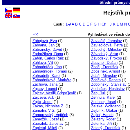
Střední průmyslo
Rejstřík p
Části :
1-9
A
B
C
D
E
F
G
H
Ch
I
J
K
L
M
N
<<
Vyhledávat ve všech d
Zábojová, Eva
(1)
Zaviačič, Jaroslav
(1)
Zábrana, Jan
(3)
Zaviačičová, Petra
(1)
Zábranský, David
(1)
Závodný, Miloslav
(1)
Zadražilová, Dana
(1)
Závodský, Artur
(1)
Zafón, Carlos Ruiz
(1)
Závodský, Prokop
(1)
Záhlava, Vít
(2)
Zbavitel, Dušan
(1)
Zahradníček, Jan
(1)
Zbořil, František
(1)
Zahradníček, Tomáš
(2)
Zbožínek, Arnošt
(1)
Zahradník, Karel
(1)
Zdařil, Miroslav
(1)
Zahradníková, Markéta
(1)
Zdařilová, Renata
(1)
Zachová, Jana
(1)
Zdobinský, Stanislav
(
Zajcev, Leonid
(1)
Zedníček, Rostislav
(1
Zajcev, Vasilij Grigor´jevič
(1)
Zeh, Juli
(1)
Zajceva, A.I.
(1)
Zehnula, Karel
(2)
Zajíc, Josef
(1)
Zechner, Josef
(1)
Zakas, Nicholas Z.
(1)
Zeiske, Wolfgang
(1)
Zamalin, V.S.
(1)
Zejbrlík, Otakar
(1)
Zamarovský, Vojtěch
(3)
Zejleŕ, Handrij
(1)
Zámožík, Jozef
(1)
Zelazny Roger
(1)
Zaorálek, Jaroslav
(1)
Zelenka, Jiří
(1)
Zapletal, Miloš
(2)
Zelený, František
(1)