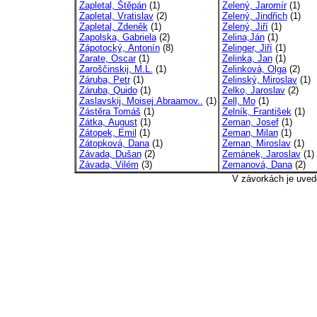
Zapletal, Štěpán
(1)
Zelený, Jaromír
(1)
Zapletal, Vratislav
(2)
Zelený, Jindřich
(1)
Zapletal, Zdeněk
(1)
Zelený, Jiří
(1)
Zapolska, Gabriela
(2)
Zelina,Ján
(1)
Zápotocký, Antonín
(8)
Zelinger, Jiří
(1)
Zarate, Oscar
(1)
Zelinka, Jan
(1)
Zaroščinskij, M.L.
(1)
Zelinková, Olga
(2)
Záruba, Petr
(1)
Zelinský, Miroslav
(1)
Záruba, Quido
(1)
Zelko, Jaroslav
(2)
Zaslavskij, Moisej Abraamov..
(1)
Zell, Mo
(1)
Zástěra Tomáš
(1)
Zelník, František
(1)
Zátka, August
(1)
Zeman, Josef
(1)
Zátopek, Emil
(1)
Zeman, Milan
(1)
Zátopková, Dana
(1)
Zeman, Miroslav
(1)
Závada, Dušan
(2)
Zemánek, Jaroslav
(1)
Závada, Vilém
(3)
Zemanová, Dana
(2)
V závorkách je uved