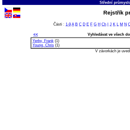
Střední průmyslo
Rejstřík p
Části :
1-9
A
B
C
D
E
F
G
H
Ch
I
J
K
L
M
N
<<
Vyhledávat ve všech d
Yerby, Frank
(1)
Young, Chris
(1)
V závorkách je uved